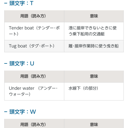
頭文字：T
用語（読み方）
意味
Tender boat（テンダー･ボ
港に接岸できないときに使
ート）
う乗下船用の交通艇
Tug boat（タグ･ボート）
離･接岸作業時に使う曵き船
頭文字：U
用語（読み方）
意味
Under water （アンダー･
水線下（の部分）
ウォーター）
頭文字：W
用語（読み方）
意味