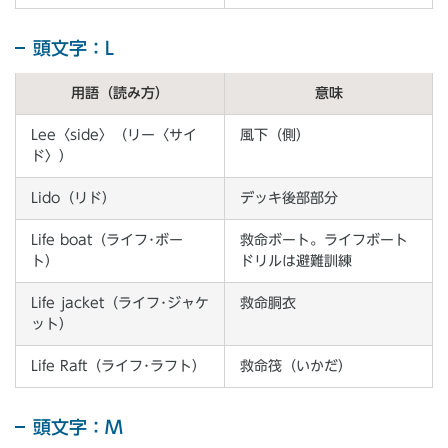
頭文字：L
用語（読み方）
意味
Lee〈side〉（リー〈サイ
風下（側）
ド〉）
Lido（リド）
デッキ後部部分
Life boat（ライフ･ボー
救命ボート。ライフボート
ト）
ドリルは避難訓練
Life jacket（ライフ･ジャケ
救命胴衣
ット）
Life Raft（ライフ･ラフト）
救命筏（いかだ）
頭文字：M