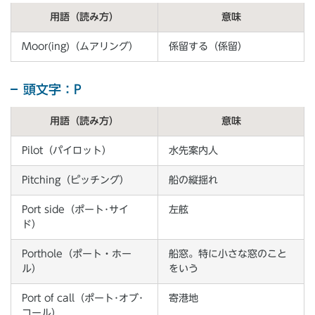
用語（読み方）
意味
Moor(ing)（ムアリング）
係留する（係留）
頭文字：P
用語（読み方）
意味
Pilot（パイロット）
水先案内人
Pitching（ピッチング）
船の縦揺れ
Port side（ポート･サイ
左舷
ド）
Porthole（ポート・ホー
船窓。特に小さな窓のこと
ル）
をいう
Port of call（ポート･オブ･
寄港地
コール）