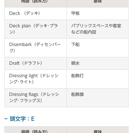
用語（読み方）
意味
Deck （デッキ）
甲板
Deck plan（デッキ･プラ
パブリックスペースや客室
ン）
などの船内図
Disembark（ディセンバー
下船
ク）
Draft（ドラフト）
喫水
Dressing light（ドレッシ
船飾灯
ング･ライト）
Dressing flags（ドレッシ
船飾旗
ング･フラッグス）
頭文字：E
用語（読み方）
意味