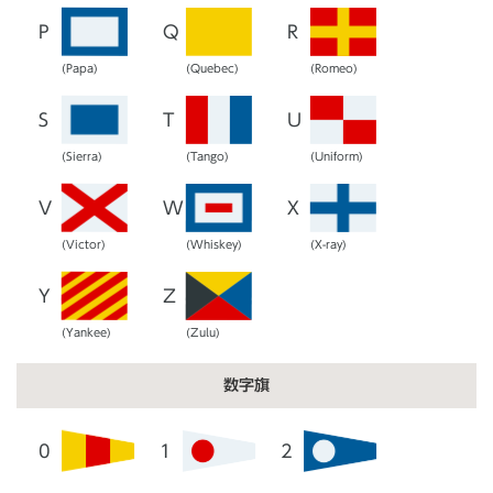
P
Q
R
(Papa)
(Quebec)
(Romeo)
S
T
U
(Sierra)
(Tango)
(Uniform)
V
W
X
(Victor)
(Whiskey)
(X-ray)
Y
Z
(Yankee)
(Zulu)
数字旗
0
1
2