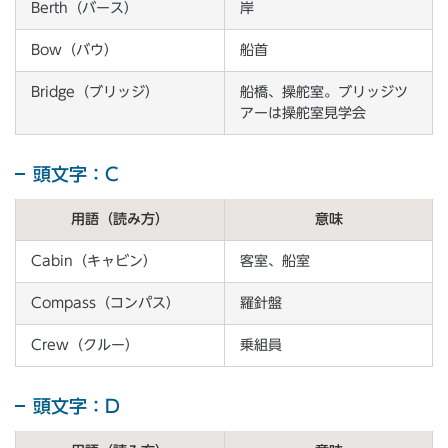
Berth（バース）
岸
Bow（バウ）
船首
Bridge（ブリッジ）
船橋、操舵室。ブリッジツ
アーは操舵室見学会
頭文字：C
用語（読み方）
意味
Cabin（キャビン）
客室、船室
Compass（コンパス）
羅針盤
Crew（クルー）
乗組員
頭文字：D