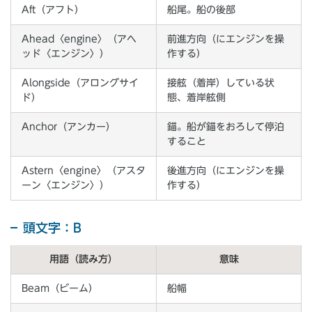
Aft（アフト）
船尾。船の後部
Ahead〈engine〉（アヘ
前進方向（にエンジンを操
ッド〈エンジン〉）
作する）
Alongside（アロングサイ
接舷（着岸）している状
ド）
態、着岸舷側
Anchor（アンカー）
錨。船が錨をおろして停泊
すること
Astern〈engine〉（アスタ
後進方向（にエンジンを操
ーン〈エンジン〉）
作する）
頭文字：B
用語（読み方）
意味
Beam（ビーム）
船幅