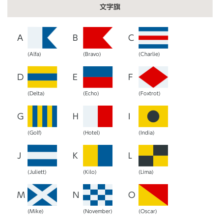
文字旗
A
B
C
(Alfa)
(Bravo)
(Charlie)
D
E
F
(Delta)
(Echo)
(Foxtrot)
G
H
I
(Golf)
(Hotel)
(India)
J
K
L
(Juliett)
(Kilo)
(Lima)
M
N
O
(Mike)
(November)
(Oscar)