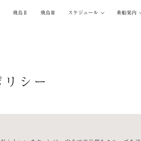
飛鳥Ⅱ
飛鳥Ⅲ
スケジュール
乗船案内
ポリシー