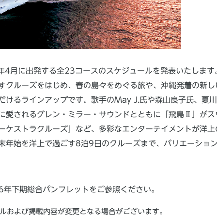
27年4月に出発する全23コースのスケジュールを発表いたします
クルーズをはじめ、春の島々をめぐる旅や、沖縄発着の新しい旅
けるラインアップです。歌手のMay J.氏や森山良子氏、夏
に愛されるグレン・ミラー・サウンドとともに「飛鳥Ⅱ」がス
ーケストラクルーズ」など、多彩なエンターテイメントが洋上
末年始を洋上で過ごす8泊9日のクルーズまで、バリエーショ
26年下期総合パンフレットをご参照ください。
ルおよび掲載内容が変更となる場合がございます。