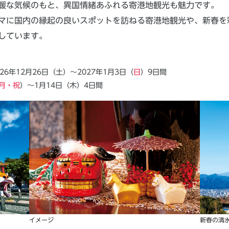
暖な気候のもと、異国情緒あふれる寄港地観光も魅力です。
マに国内の縁起の良いスポットを訪ねる寄港地観光や、新春を
しています。
6年12月26日（土）～2027年1月3日（
日
）9日間
月・祝
）～1月14日（木）4日間
イメージ
新春の清