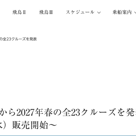
飛鳥Ⅱ
飛鳥Ⅲ
スケジュール
乗船案内
春の全23クルーズを発表
から2027年春の全23クルーズを
（水）販売開始～