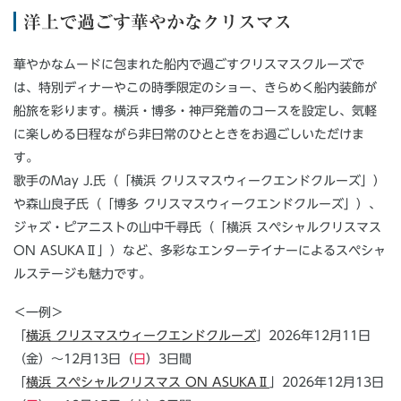
洋上で過ごす華やかなクリスマス
華やかなムードに包まれた船内で過ごすクリスマスクルーズで
は、特別ディナーやこの時季限定のショー、きらめく船内装飾が
船旅を彩ります。横浜・博多・神戸発着のコースを設定し、気軽
に楽しめる日程ながら非日常のひとときをお過ごしいただけま
す。
歌手のMay J.氏（「横浜 クリスマスウィークエンドクルーズ」）
や森山良子氏（「博多 クリスマスウィークエンドクルーズ」）、
ジャズ・ピアニストの山中千尋氏（「横浜 スペシャルクリスマス
ON ASUKAⅡ」）など、多彩なエンターテイナーによるスペシャ
ルステージも魅力です。
＜一例＞
「
横浜 クリスマスウィークエンドクルーズ
」2026年12月11日
（金）～12月13日（
日
）3日間
「
横浜 スペシャルクリスマス ON ASUKAⅡ
」2026年12月13日