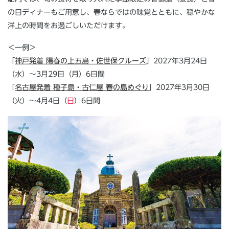
の日ディナーもご用意し、春ならではの味覚とともに、穏やかな
洋上の時間をお過ごしいただけます。
＜一例＞
「
神戸発着 陽春の上五島・佐世保クルーズ
」2027年3月24日
（水）～3月29日（月）6日間
「
名古屋発着 種子島・古仁屋 春の島めぐり
」2027年3月30日
（火）～4月4日（
日
）6日間