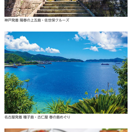
神戸発着 陽春の上五島・佐世保クルーズ
名古屋発着 種子島・古仁屋 春の島めぐり