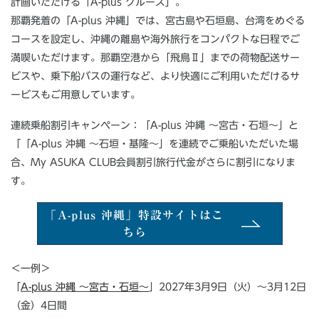
計画いただける「A-plus クルーズ」。
那覇発着の「A-plus 沖縄」では、宮古島や石垣島、台湾をめぐる
コースを設定し、沖縄の離島や海外旅行をコンパクトな日程でご
満喫いただけます。那覇空港から「飛鳥Ⅱ」までの荷物配送サー
ビスや、乗下船バスの運行など、より快適にご利用いただけるサ
ービスもご用意しています。
連続乗船割引キャンペーン：「A-plus 沖縄 ～宮古・石垣～」と
「「A-plus 沖縄 〜石垣・基隆〜」を連続でご乗船いただいた場
合、My ASUKA CLUB会員割引旅行代金がさらに割引になりま
す。
「A-plus 沖縄」特設サイトはこ
ちら
＜一例＞
「
A-plus 沖縄 〜宮古・石垣〜
」2027年3月9日（火）～3月12日
（金）4日間