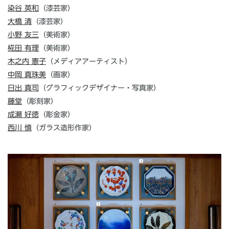
染谷 英和
（漆芸家）
大橋 清
（漆芸家）
小野 友三
（美術家）
椛田 有理
（美術家）
木之内 憲子
（メディアアーティスト）
中岡 真珠美
（画家）
日出 真司
（グラフィックデザイナー・写真家）
藤堂
（彫刻家）
成瀬 好徳
（彫金家）
西川 慎
（ガラス造形作家）