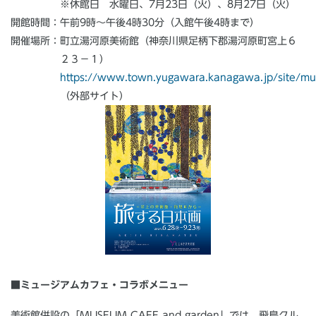
※休館日 水曜日、7月23日（火）、8月27日（火）
開館時間：午前9時～午後4時30分（入館午後4時まで）
開催場所：町立湯河原美術館（神奈川県足柄下郡湯河原町宮上６
２３−１）
https://www.town.yugawara.kanagawa.jp/site/m
（外部サイト）
■ミュージアムカフェ・コラボメニュー
美術館併設の「MUSEUM CAFE and garden」では、飛鳥クル