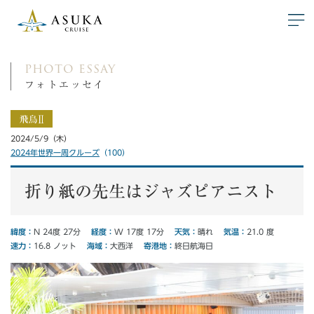
photo essay
フォトエッセイ
2024/5/9（木）
2024年世界一周クルーズ
（100）
折り紙の先生はジャズピアニスト
経度：
緯度：
気温：
天気：
W 17度 17分
N 24度 27分
21.0 度
晴れ
寄港地：
速力：
海域：
16.8 ノット
終日航海日
大西洋