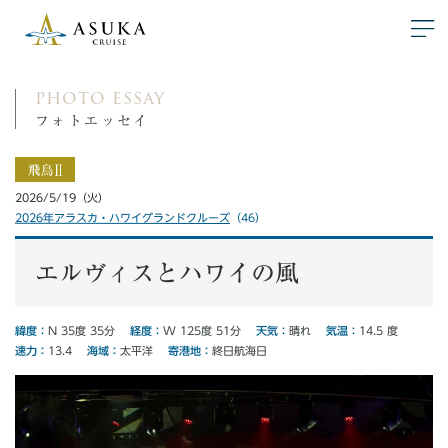
photo essay
フォトエッセイ
2026/5/19（火）
2026年アラスカ・ハワイグランドクルーズ
（46）
エルヴィスとハワイの風
経度：
緯度：
気温：
天気：
W 125度 51分
N 35度 35分
14.5 度
晴れ
寄港地：
海域：
速力：
終日航海日
太平洋
13.4