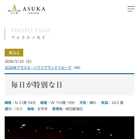
photo essay
フォトエッセイ
2026/5/23（土）
2026年アラスカ・ハワイグランドクルーズ
（46）
毎日が特別な日
経度：
緯度：
気温：
天気：
W 153度 18分
N 21度 54分
24.5 度
晴れ
寄港地：
海域：
速力：
終日航海日
太平洋
16.5