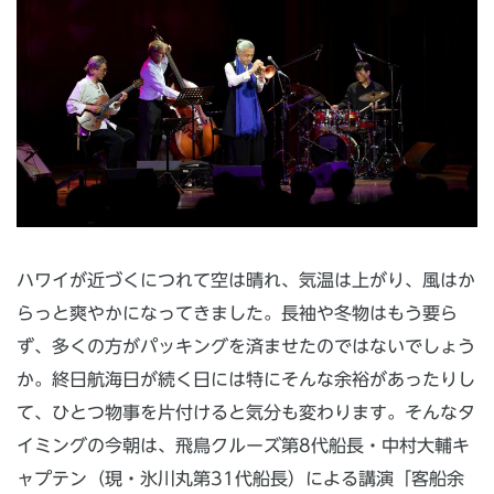
ハワイが近づくにつれて空は晴れ、気温は上がり、風はか
らっと爽やかになってきました。長袖や冬物はもう要ら
ず、多くの方がパッキングを済ませたのではないでしょう
か。終日航海日が続く日には特にそんな余裕があったりし
て、ひとつ物事を片付けると気分も変わります。そんなタ
イミングの今朝は、飛鳥クルーズ第8代船長・中村大輔キ
ャプテン（現・氷川丸第31代船長）による講演「客船余