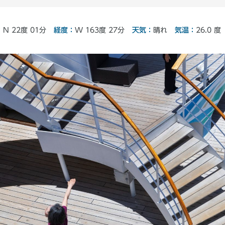
経度：
：
気温：
天気：
W 163度 27分
N 22度 01分
26.0 度
晴れ