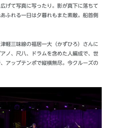
を広げて写真に写ったり。影が真下に落ちて
光あふれる一日は夕暮れもまた素敵。船首側
。津軽三味線の福居一大（かずひろ）さんに
ピアノ、尺八、ドラムを含めた人編成で、世
で、アップテンポで縦横無尽。今クルーズの