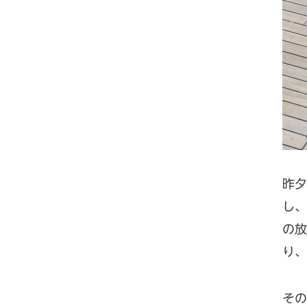
昨
し
の放
り、
そ