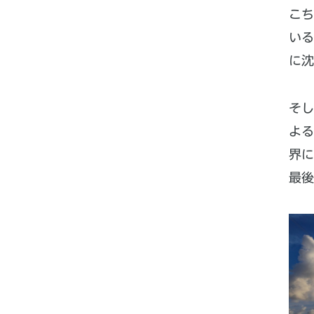
こ
いる
に沈
そ
よ
界に
最後