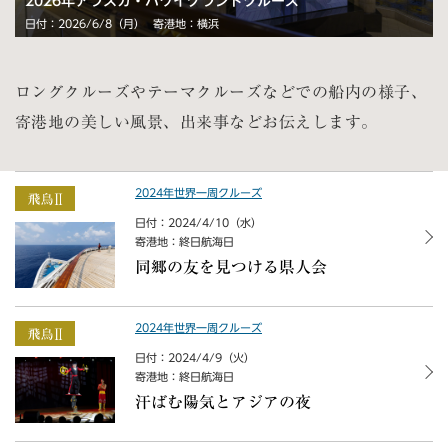
2026年アラスカ・ハワイグランドクルーズ
日付：2026/6/8（月）
寄港地：横浜
ロングクルーズやテーマクルーズなどでの船内の様子、
寄港地の美しい風景、出来事などお伝えします。
2024年世界一周クルーズ
日付：2024/4/10（水）
寄港地：終日航海日
同郷の友を見つける県人会
2024年世界一周クルーズ
日付：2024/4/9（火）
寄港地：終日航海日
汗ばむ陽気とアジアの夜