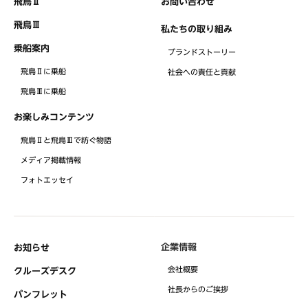
飛鳥Ⅱ
お問い合わせ
飛鳥Ⅲ
私たちの取り組み
乗船案内
ブランドストーリー
飛鳥Ⅱに乗船
社会への責任と貢献
飛鳥Ⅲに乗船
お楽しみコンテンツ
飛鳥Ⅱと飛鳥Ⅲで紡ぐ物語
メディア掲載情報
フォトエッセイ
企業情報
お知らせ
会社概要
クルーズデスク
社⻑からのご挨拶
パンフレット