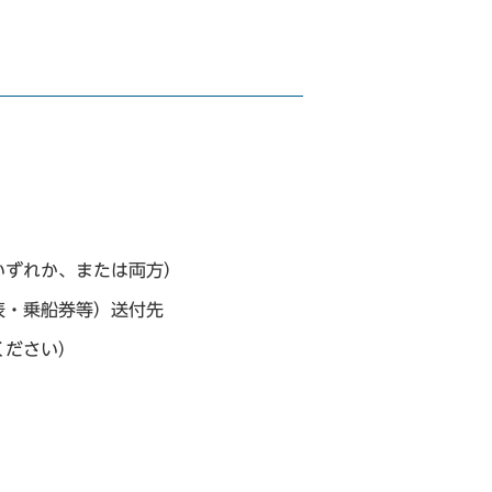
いずれか、または両方）
表・乗船券等）送付先
ください）