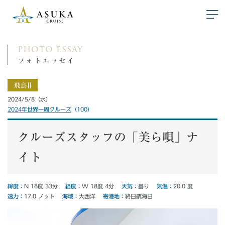
photo essay
フォトエッセイ
2024/5/8（水）
2024年世界一周クルーズ
（100）
クルーズスタッフの「美ら唄」ナ
イト
緯度：
経度：
気温：
天気：
N 18度 33分
W 18度 4分
20.0 度
曇り
寄港地：
速力：
海域：
17.0 ノット
終日航海日
大西洋