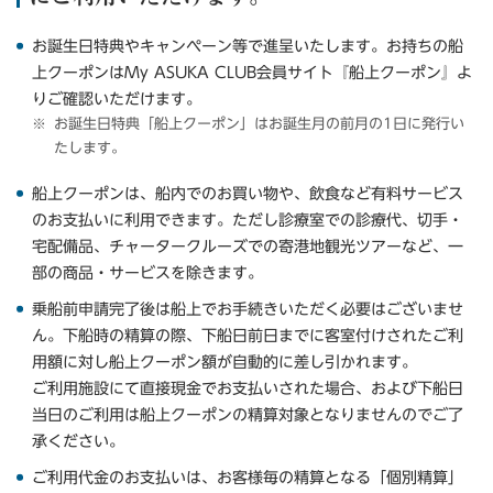
お誕生日特典やキャンペーン等で進呈いたします。お持ちの船
上クーポンはMy ASUKA CLUB会員サイト『船上クーポン』よ
りご確認いただけます。
お誕生日特典「船上クーポン」はお誕生月の前月の1日に発行い
たします。
船上クーポンは、船内でのお買い物や、飲食など有料サービス
のお支払いに利用できます。ただし診療室での診療代、切手・
宅配備品、チャータークルーズでの寄港地観光ツアーなど、一
部の商品・サービスを除きます。
乗船前申請完了後は船上でお手続きいただく必要はございませ
ん。下船時の精算の際、下船日前日までに客室付けされたご利
用額に対し船上クーポン額が自動的に差し引かれます。
ご利用施設にて直接現金でお支払いされた場合、および下船日
当日のご利用は船上クーポンの精算対象となりませんのでご了
承ください。
ご利用代金のお支払いは、お客様毎の精算となる「個別精算」