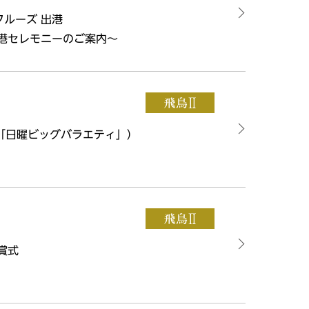
クルーズ 出港
 出港セレモニーのご案内～
京「日曜ビッグバラエティ」）
賞式