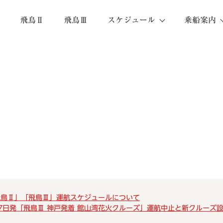
飛鳥Ⅱ
飛鳥Ⅲ
スケジュール
乗船案内
飛鳥Ⅱ」「飛鳥Ⅲ」運航スケジュールについて
7日発「飛鳥Ⅲ 神戸発着 館山湾花火クルーズ」運航中止と新クルーズ