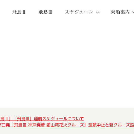
飛鳥Ⅱ
飛鳥Ⅲ
スケジュール
乗船案内
飛鳥Ⅱ」「飛鳥Ⅲ」運航スケジュールについて
7日発「飛鳥Ⅲ 神戸発着 館山湾花火クルーズ」運航中止と新クルーズ