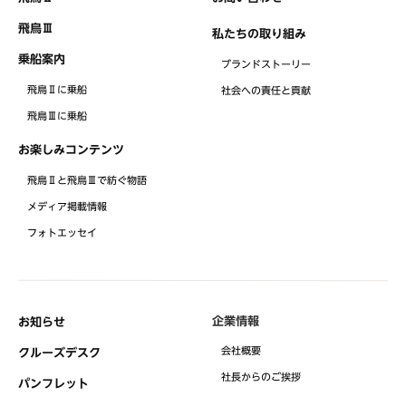
飛鳥Ⅲ
私たちの取り組み
乗船案内
ブランドストーリー
飛鳥Ⅱに乗船
社会への責任と貢献
飛鳥Ⅲに乗船
お楽しみコンテンツ
飛鳥Ⅱと飛鳥Ⅲで紡ぐ物語
メディア掲載情報
フォトエッセイ
企業情報
お知らせ
会社概要
クルーズデスク
社⻑からのご挨拶
パンフレット