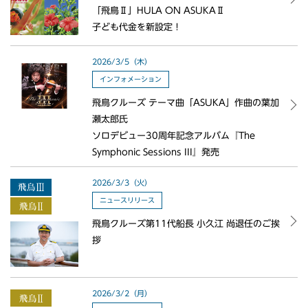
「飛鳥Ⅱ」HULA ON ASUKAⅡ
⼦ども代⾦を新設定！
2026/3/5（木）
インフォメーション
飛鳥クルーズ テーマ曲「ASUKA」作曲の葉加
瀬太郎氏
ソロデビュー30周年記念アルバム『The
Symphonic Sessions III』発売
2026/3/3（火）
ニュースリリース
飛鳥クルーズ第11代船長 小久江 尚退任のご挨
拶
2026/3/2（月）